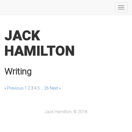
Toggl
navig
JACK
HAMILTON
Writing
« Previous
1
2
3
4
5
…
26
Next »
Jack Hamilton, © 2018