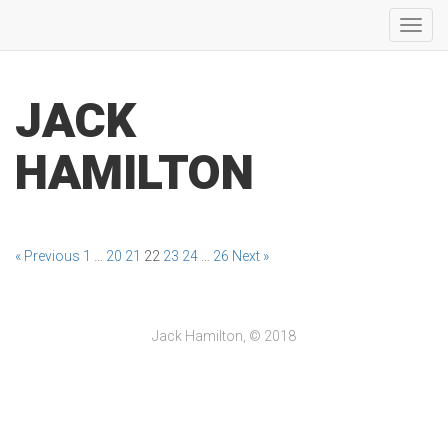
Toggl
navig
JACK
HAMILTON
« Previous
1
…
20
21
22
23
24
…
26
Next »
Jack Hamilton, © 2018