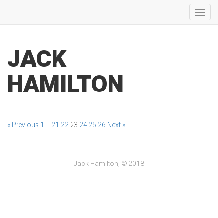
Toggl
navig
JACK
HAMILTON
« Previous
1
…
21
22
23
24
25
26
Next »
Jack Hamilton, © 2018